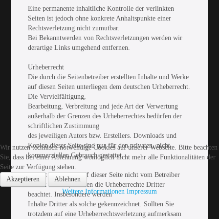
Eine permanente inhaltliche Kontrolle der verlinkten
Seiten ist jedoch ohne konkrete Anhaltspunkte einer
Rechtsverletzung nicht zumutbar.
Bei Bekanntwerden von Rechtsverletzungen werden wir
derartige Links umgehend entfernen.
Urheberrecht
Die durch die Seitenbetreiber erstellten Inhalte und Werke
auf diesen Seiten unterliegen dem deutschen Urheberrecht.
Die Vervielfältigung,
Bearbeitung, Verbreitung und jede Art der Verwertung
außerhalb der Grenzen des Urheberrechtes bedürfen der
schriftlichen Zustimmung
des jeweiligen Autors bzw. Erstellers. Downloads und
Kopien dieser Seite sind nur für den privaten, nicht
Wir nutzen technisch notwendige Cookies auf unserer Webseite. Bitte beachten
kommerziellen Gebrauch gestattet.
Sie, dass bei einer Ablehnung womöglich nicht mehr alle Funktionalitäten der
Seite zur Verfügung stehen.
Soweit die Inhalte auf dieser Seite nicht vom Betreiber
Akzeptieren
Ablehnen
erstellt wurden, werden die Urheberrechte Dritter
Weitere Informationen
Impressum
beachtet. Insbesondere werden
Inhalte Dritter als solche gekennzeichnet. Sollten Sie
trotzdem auf eine Urheberrechtsverletzung aufmerksam