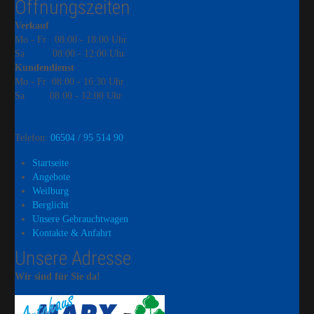
Öffnungszeiten
Verkauf
Mo - Fr
08:00 - 18:00 Uhr
Sa
08:00 - 12:00 Uhr
Kundendienst
Mo - Fr
08:00 - 16:30 Uhr
Sa
08:00 - 12:00 Uhr
Telefon:
06504 / 95 514 90
Startseite
Angebote
Weilburg
Berglicht
Unsere Gebrauchtwagen
Kontakte & Anfahrt
Unsere Adresse
Wir sind für Sie da!